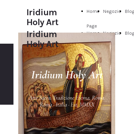
Iridium
Home
Negozio
Blo
Holy Art
Page
Iridium
Home
Negozio
Blo
Holy Art
Page
Iridium Holy Art
Arte Sacra. Tradizione Eterna. Roma.
Roma · Italia · Est. MMXX